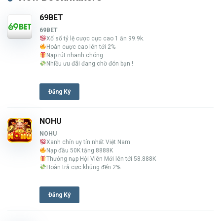
69BET
69BET
Xổ số tỷ lệ cược cực cao 1 ăn 99.9k.
Hoàn cược cao lên tới 2%
Nạp rút nhanh chóng
Nhiều ưu đãi đang chờ đón bạn !
Đăng Ký
NOHU
NOHU
Xanh chín uy tín nhất Việt Nam
Nạp đầu 50K tặng 8888K
Thưởng nạp Hội Viên Mới lên tới 58.888K
Hoàn trả cực khủng đến 2%
Đăng Ký