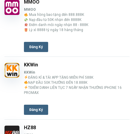
MMOO
MMOO
Mưa hồng bao tặng đến 888.888K
Nạp đầu từ 50K nhận đến 8888K
Điểm danh mỗi ngày nhận 88 - 888K
Lỳ xì 8888 tỷ ngày 18 hàng tháng
Đăng Ký
KKWin
KKWin
ĐĂNG KÍ & TẢI APP TẶNG MIỄN PHÍ 588K
NẠP ĐẦU 50K THƯỞNG ĐẾN 18.888K
TĐIỂM DANH LIÊN TỤC 7 NGÀY NHẬN THƯỞNG IPHONE 16
PROMAX
Đăng Ký
HZ88