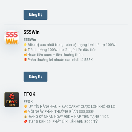
Đăng Ký
555Win
555Win
Điều trị cao nhất trong toàn bộ mạng lưới, hỗ trợ 100%!
Tiền thưởng 100% cho lần gửi tiền đầu tiên
Hoàn tiền cược + tiền thưởng thêm
Phần thưởng lợi nhuận cao nhất là 555K
Đăng Ký
FFOK
FFOK
UY TÍN HÀNG ĐẦU – BACCARAT CƯỢC LỚN KHÔNG LO!
MỖI NGÀY PHẦN THƯỞNG BÍ ẨN 888,888K
ĐĂNG KÝ NHẬN NGAY 95K – NẠP TIỀN TẶNG 110%
TỪ 15 ĐẾN 29, PHÁT LÌ XÌ LÊN ĐẾN 8000 TỶ