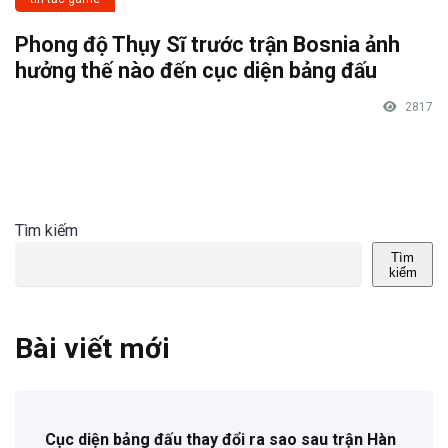
Phong độ Thụy Sĩ trước trận Bosnia ảnh
hưởng thế nào đến cục diện bảng đấu
2817
Tìm kiếm
Tìm
kiếm
Bài viết mới
Cục diện bảng đấu thay đổi ra sao sau trận Hàn