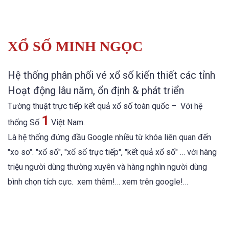
XỔ SỐ
MINH NGỌC
Hệ thống phân phối vé xổ số kiến thiết các tỉnh
Hoạt động lâu năm, ổn định & phát triển
Tường thuật trực tiếp kết quả xổ số toàn quốc – Với hệ
1
thống Số
Việt Nam.
Là hệ thống đứng đầu Google nhiều từ khóa liên quan đến
"xo so". "xổ số", "xổ số trực tiếp", "kết quả xổ số" … với hàng
triệu người dùng thường xuyên và hàng nghìn người dùng
bình chọn tích cực. xem thêm!… xem trên google!…