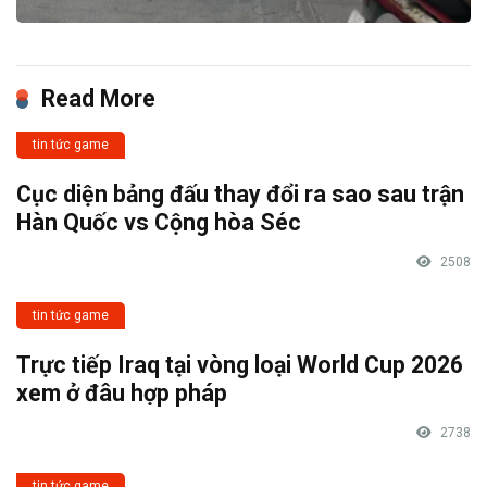
Read More
tin tức game
Cục diện bảng đấu thay đổi ra sao sau trận
Hàn Quốc vs Cộng hòa Séc
2508
tin tức game
Trực tiếp Iraq tại vòng loại World Cup 2026
xem ở đâu hợp pháp
2738
tin tức game