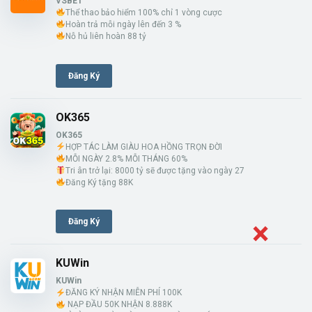
VSBET
Thể thao bảo hiểm 100% chỉ 1 vòng cược
Hoàn trả mỗi ngày lên đến 3 %
Nỗ hủ liên hoàn 88 tỷ
Đăng Ký
OK365
OK365
HỢP TÁC LÀM GIÀU HOA HỒNG TRỌN ĐỜI
MỖI NGÀY 2.8% MỖI THÁNG 60%
Tri ân trở lại: 8000 tỷ sẽ được tặng vào ngày 27
Đăng Ký tặng 88K
Đăng Ký
KUWin
KUWin
ĐĂNG KÝ NHẬN MIỄN PHÍ 100K
NẠP ĐẦU 50K NHẬN 8.888K