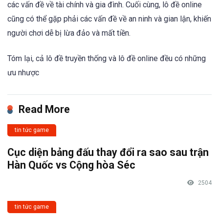
các vấn đề về tài chính và gia đình. Cuối cùng, lô đề online
cũng có thể gặp phải các vấn đề về an ninh và gian lận, khiến
người chơi dễ bị lừa đảo và mất tiền.
Tóm lại, cả lô đề truyền thống và lô đề online đều có những
ưu nhược
Read More
tin tức game
Cục diện bảng đấu thay đổi ra sao sau trận
Hàn Quốc vs Cộng hòa Séc
2504
tin tức game