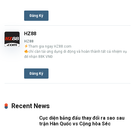
Đăng Ký
HZ88
HZ88
Tham gia ngay HZ88.com
chỉ cần tải ứng dụng di động và hoàn thành tất cả nhiệm vụ
để nhận 88K VNĐ
Đăng Ký
Recent News
Cục diện bảng đấu thay đổi ra sao sau
trận Hàn Quốc vs Cộng hòa Séc