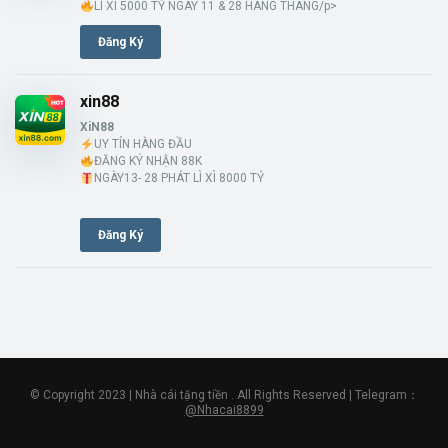
LÌ XÌ 5000 TỶ NGÀY 11 & 28 HÀNG THÁNG/p>
Đăng Ký
xin88
XiN88
UY TÍN HÀNG ĐẦU
ĐĂNG KÝ NHẬN 88K
NGÀY13- 28 PHÁT LÌ XÌ 8000 TỶ
Đăng Ký
© Copyright 2023 | Nhà cái tặng tiền . All Rights Reserved | Telegram：
@Nhacai8899