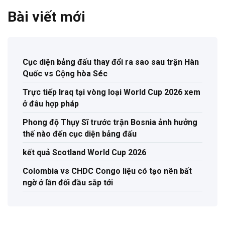
Bài viết mới
Cục diện bảng đấu thay đổi ra sao sau trận Hàn
Quốc vs Cộng hòa Séc
Trực tiếp Iraq tại vòng loại World Cup 2026 xem
ở đâu hợp pháp
Phong độ Thụy Sĩ trước trận Bosnia ảnh hưởng
thế nào đến cục diện bảng đấu
kết quả Scotland World Cup 2026
Colombia vs CHDC Congo liệu có tạo nên bất
ngờ ở lần đối đầu sắp tới