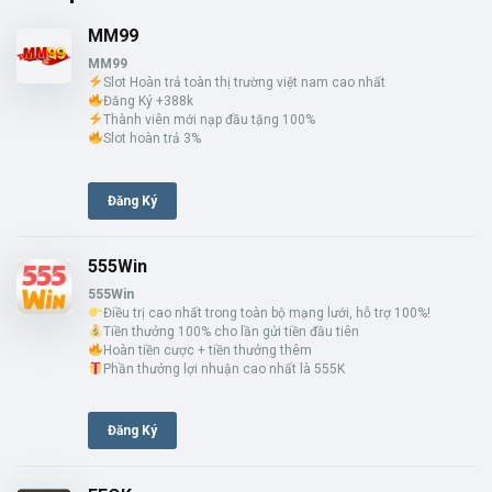
MM99
MM99
Slot Hoàn trả toàn thị trường việt nam cao nhất
Đăng Ký +388k
Thành viên mới nạp đầu tặng 100%
Slot hoàn trả 3%
Đăng Ký
555Win
555Win
Điều trị cao nhất trong toàn bộ mạng lưới, hỗ trợ 100%!
Tiền thưởng 100% cho lần gửi tiền đầu tiên
Hoàn tiền cược + tiền thưởng thêm
Phần thưởng lợi nhuận cao nhất là 555K
Đăng Ký