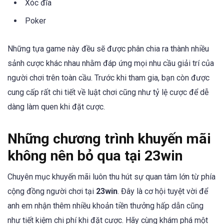
Xóc đĩa
Poker
Những tựa game này đều sẽ được phân chia ra thành nhiều
sảnh cược khác nhau nhằm đáp ứng mọi nhu cầu giải trí của
người chơi trên toàn cầu. Trước khi tham gia, bạn còn được
cung cấp rất chi tiết về luật chơi cũng như tỷ lệ cược để dễ
dàng làm quen khi đặt cược.
Những chương trình khuyến mãi
không nên bỏ qua tại 23win
Chuyên mục khuyến mãi luôn thu hút sự quan tâm lớn từ phía
cộng đồng người chơi tại
23win
. Đây là cơ hội tuyệt vời để
anh em nhận thêm nhiều khoản tiền thưởng hấp dẫn cũng
như tiết kiệm chi phí khi đặt cược. Hãy cùng khám phá một