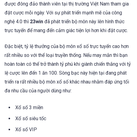
được đông đảo thành viên tại thị trường Việt Nam tham gia
đặt cược mỗi ngày. Với sự phát triển mạnh mẽ của công
nghệ 4.0 thì
23win
đã phát triển bộ môn này lên hình thức
trực tuyến để mang đến cảm giác tiện lợi hơn khi đặt cược.
Đặc biệt, tỷ lệ thưởng của bộ môn xổ số trực tuyến cao hơn
rất nhiều so với thể loại truyền thống. Nếu may mắn thì bạn
hoàn toàn có thể trở thành tỷ phú khi giành chiến thắng với tỷ
lệ cược lên đến 1 ăn 100. Sòng bạc này hiện tại đang phát
triển ra rất nhiều bộ môn xổ số khác nhau nhằm đáp ứng tối
đa nhu cầu của người dùng như:
Xổ số 3 miền
Xổ số siêu tốc
Xổ số VIP