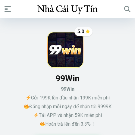
5.0
99Win
99Win
Gửi 199K lần đầu nhận 199K miễn phí
Đăng nhập mỗi ngày để nhận tới 9999K
Tải APP và nhận 59K miễn phí
Hoàn trả lên đến 3.3%！