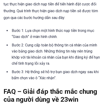
tục thực hiện giao dịch nạp tiền để tiến hành đặt cược đổi
thưởng. Quá trình thực hiện giao dịch nạp tiền sẽ được tóm
gọn qua các bước hướng dẫn sau đây:
Bước 1: Lựa chọn một hình thức nạp tiền trong mục
“Giao dịch” ở màn hình chính.
Bước 2: Cung cấp toàn bộ thông tin cá nhân của mình
vào bảng giao dịch. Những thông tin này nên trùng
khớp với tài khoản cá nhân của bạn khi đăng ký để hạn
chế tình trạng lỗi xảy ra.
Bước 3: Hệ thống sẽ hỗ trợ bạn giao dịch ngay sau khi
bấm chọn vào ô “Xác nhận”.
FAQ – Giải đáp thắc mắc chung
của người dùng về 23win