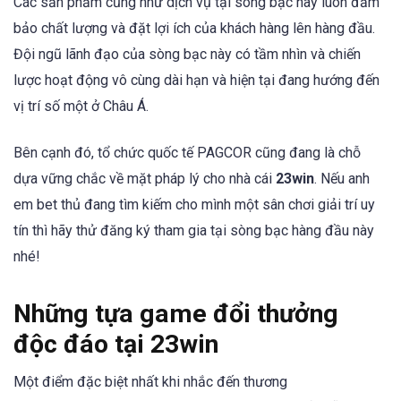
Các sản phẩm cũng như dịch vụ tại sòng bạc này luôn đảm
bảo chất lượng và đặt lợi ích của khách hàng lên hàng đầu.
Đội ngũ lãnh đạo của sòng bạc này có tầm nhìn và chiến
lược hoạt động vô cùng dài hạn và hiện tại đang hướng đến
vị trí số một ở Châu Á.
Bên cạnh đó, tổ chức quốc tế PAGCOR cũng đang là chỗ
dựa vững chắc về mặt pháp lý cho nhà cái
23win
. Nếu anh
em bet thủ đang tìm kiếm cho mình một sân chơi giải trí uy
tín thì hãy thử đăng ký tham gia tại sòng bạc hàng đầu này
nhé!
Những tựa game đổi thưởng
độc đáo tại 23win
Một điểm đặc biệt nhất khi nhắc đến thương