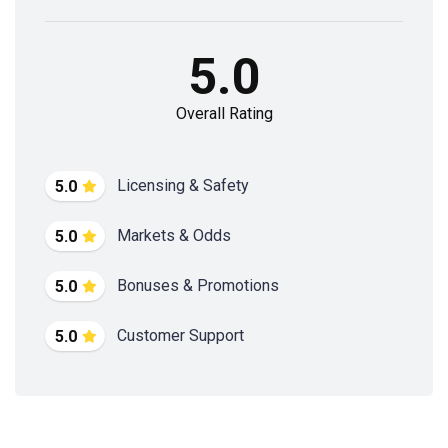
5.0
Overall Rating
Licensing & Safety
5.0
Markets & Odds
5.0
Bonuses & Promotions
5.0
Customer Support
5.0