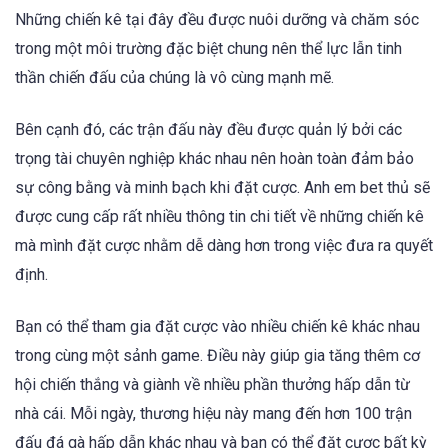
Những chiến kê tại đây đều được nuôi dưỡng và chăm sóc
trong một môi trường đặc biệt chung nên thể lực lẫn tinh
thần chiến đấu của chúng là vô cùng mạnh mẽ.
Bên cạnh đó, các trận đấu này đều được quản lý bởi các
trọng tài chuyên nghiệp khác nhau nên hoàn toàn đảm bảo
sự công bằng và minh bạch khi đặt cược. Anh em bet thủ sẽ
được cung cấp rất nhiều thông tin chi tiết về những chiến kê
mà mình đặt cược nhằm dễ dàng hơn trong việc đưa ra quyết
định.
Bạn có thể tham gia đặt cược vào nhiều chiến kê khác nhau
trong cùng một sảnh game. Điều này giúp gia tăng thêm cơ
hội chiến thắng và giành về nhiều phần thưởng hấp dẫn từ
nhà cái. Mỗi ngày, thương hiệu này mang đến hơn 100 trận
đấu đá gà hấp dẫn khác nhau và bạn có thể đặt cược bất kỳ