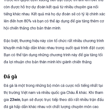
còn được hỗ trợ dự đoán kết quả từ nhiều chuyên gia nổi
tiếng khác nhau. Kết quả mà họ dự đoán sẽ có tỷ lệ chính xác
lên đến hơn 80% và bạn có thể áp dụng để gia tăng thêm cơ
hội chiến thắng cho bản thân mình.
Đặc biệt, thương hiệu này còn tổ chức rất nhiều chương trình
khuyến mãi hấp dẫn khác nhau trong suốt quá trình đặt cược.
Bạn có thể tận dụng những chương trình này để gia tăng tối
đa lợi nhuận cho bản thân mình khi giành chiến thắng.
Đá gà
Đá gà là một trong những bộ môn cá cược nổi tiếng nhất tại
thị trường Việt nam và nhiều quốc gia Châu Á khác. Khi tham
gia
23win
, bạn sẽ được trực tiếp theo dõi rất nhiều trận đấu
đá gà hấp dẫn khác nhau với chất lượng chuyên môn cao.