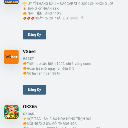
UY TÍN HÀNG ĐẦU – BACCARAT CƯỢC LỚN KHÔNG LO!
ĐĂNG KÝ NHẬN 88K
NẠP TIỀN TẶNG 110%
NGÀY12- 28 PHÁT LÌ XÌ 8000 TỶ
Đăng Ký
VSbet
VSBET
Thể thao bảo hiểm 100% chỉ 1 vòng cược
Hoàn trả mỗi ngày lên đến 3 %
Nỗ hủ liên hoàn 88 tỷ
Đăng Ký
OK365
OK365
HỢP TÁC LÀM GIÀU HOA HỒNG TRỌN ĐỜI
MỖI NGÀY 2.8% MỖI THÁNG 60%