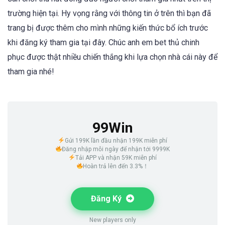
trường hiện tại. Hy vọng rằng với thông tin ở trên thì bạn đã
trang bị được thêm cho mình những kiến thức bổ ích trước
khi đăng ký tham gia tại đây. Chúc anh em bet thủ chinh
phục được thật nhiều chiến thắng khi lựa chọn nhà cái này để
tham gia nhé!
99Win
Gửi 199K lần đầu nhận 199K miễn phí
Đăng nhập mỗi ngày để nhận tới 9999K
Tải APP và nhận 59K miễn phí
Hoàn trả lên đến 3.3%！
Đăng Ký
New players only