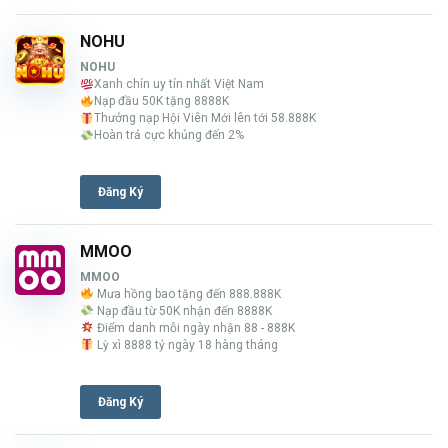
NOHU
NOHU
Xanh chín uy tín nhất Việt Nam
Nạp đầu 50K tặng 8888K
Thưởng nạp Hội Viên Mới lên tới 58.888K
Hoàn trả cực khủng đến 2%
Đăng Ký
MMOO
MMOO
Mưa hồng bao tặng đến 888.888K
Nạp đầu từ 50K nhận đến 8888K
Điểm danh mỗi ngày nhận 88 - 888K
Lỳ xì 8888 tỷ ngày 18 hàng tháng
Đăng Ký