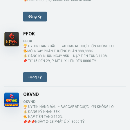
Đăng Ký
FFOK
FFOK
UY TÍN HÀNG ĐẦU – BACCARAT CƯỢC LỚN KHÔNG LO!
MỖI NGÀY PHẦN THƯỞNG BÍ ẨN 888,888K
ĐĂNG KÝ NHẬN NGAY 95K – NẠP TIỀN TẶNG 110%
TỪ 15 ĐẾN 29, PHÁT LÌ XÌ LÊN ĐẾN 8000 TỶ
Đăng Ký
OKVND
OKVND
UY TÍN HÀNG ĐẦU – BACCARAT CƯỢC LỚN KHÔNG LO!
ĐĂNG KÝ NHẬN 88K
NẠP TIỀN TẶNG 110%
NGÀY12- 28 PHÁT LÌ XÌ 8000 TỶ