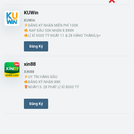
KUWin
KUWin
ĐĂNG KÝ NHẬN MIỄN PHÍ 100K
NẠP ĐẦU 50K NHẬN 8.888K
LÌ XÌ 5000 TỶ NGÀY 11 & 28 HÀNG THÁNG/p>
Đăng Ký
xin88
XiN88
UY TÍN HÀNG ĐẦU
ĐĂNG KÝ NHẬN 88K
NGÀY13- 28 PHÁT LÌ XÌ 8000 TỶ
Đăng Ký