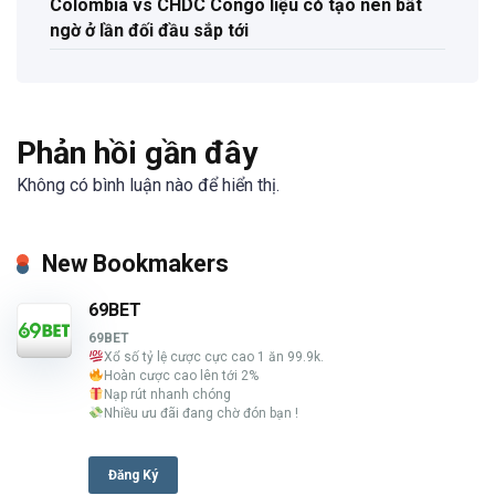
Colombia vs CHDC Congo liệu có tạo nên bất
ngờ ở lần đối đầu sắp tới
Phản hồi gần đây
Không có bình luận nào để hiển thị.
New Bookmakers
69BET
69BET
Xổ số tỷ lệ cược cực cao 1 ăn 99.9k.
Hoàn cược cao lên tới 2%
Nạp rút nhanh chóng
Nhiều ưu đãi đang chờ đón bạn !
Đăng Ký