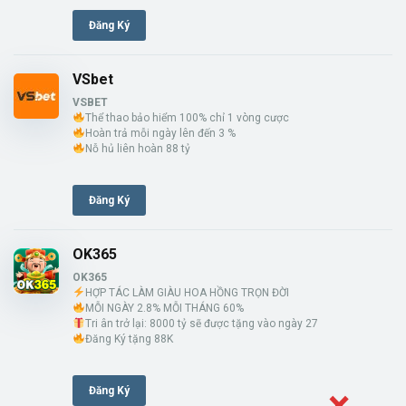
Đăng Ký
VSbet
VSBET
Thể thao bảo hiểm 100% chỉ 1 vòng cược
Hoàn trả mỗi ngày lên đến 3 %
Nỗ hủ liên hoàn 88 tỷ
Đăng Ký
OK365
OK365
HỢP TÁC LÀM GIÀU HOA HỒNG TRỌN ĐỜI
MỖI NGÀY 2.8% MỖI THÁNG 60%
Tri ân trở lại: 8000 tỷ sẽ được tặng vào ngày 27
Đăng Ký tặng 88K
Đăng Ký