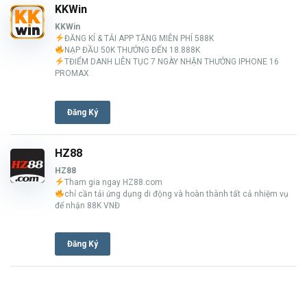
KKWin
KKWin
ĐĂNG KÍ & TẢI APP TẶNG MIỄN PHÍ 588K
NẠP ĐẦU 50K THƯỞNG ĐẾN 18.888K
TĐIỂM DANH LIÊN TỤC 7 NGÀY NHẬN THƯỞNG IPHONE 16
PROMAX
Đăng Ký
HZ88
HZ88
Tham gia ngay HZ88.com
chỉ cần tải ứng dụng di động và hoàn thành tất cả nhiệm vụ
để nhận 88K VNĐ
Đăng Ký