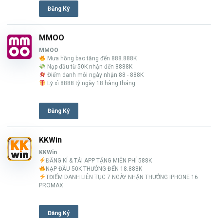
Đăng Ký
MMOO
MMOO
Mưa hồng bao tặng đến 888.888K
Nạp đầu từ 50K nhận đến 8888K
Điểm danh mỗi ngày nhận 88 - 888K
Lỳ xì 8888 tỷ ngày 18 hàng tháng
Đăng Ký
KKWin
KKWin
ĐĂNG KÍ & TẢI APP TẶNG MIỄN PHÍ 588K
NẠP ĐẦU 50K THƯỞNG ĐẾN 18.888K
TĐIỂM DANH LIÊN TỤC 7 NGÀY NHẬN THƯỞNG IPHONE 16
PROMAX
Đăng Ký