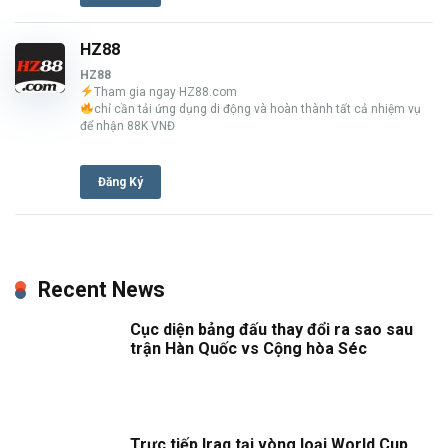
HZ88
HZ88
Tham gia ngay HZ88.com
chỉ cần tải ứng dụng di động và hoàn thành tất cả nhiệm vụ
để nhận 88K VNĐ
Đăng Ký
Recent News
Cục diện bảng đấu thay đổi ra sao sau
trận Hàn Quốc vs Cộng hòa Séc
Trực tiếp Iraq tại vòng loại World Cup