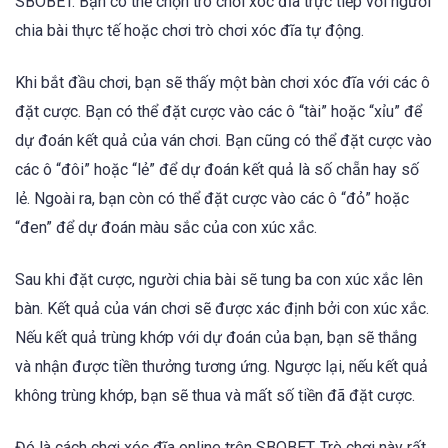
SBOBET. Bạn có thể chọn trò chơi xóc đĩa trực tiếp với người
chia bài thực tế hoặc chơi trò chơi xóc đĩa tự động.
Khi bắt đầu chơi, bạn sẽ thấy một bàn chơi xóc đĩa với các ô
đặt cược. Bạn có thể đặt cược vào các ô “tài” hoặc “xỉu” để
dự đoán kết quả của ván chơi. Bạn cũng có thể đặt cược vào
các ô “đôi” hoặc “lẻ” để dự đoán kết quả là số chẵn hay số
lẻ. Ngoài ra, bạn còn có thể đặt cược vào các ô “đỏ” hoặc
“đen” để dự đoán màu sắc của con xúc xắc.
Sau khi đặt cược, người chia bài sẽ tung ba con xúc xắc lên
bàn. Kết quả của ván chơi sẽ được xác định bởi con xúc xắc.
Nếu kết quả trùng khớp với dự đoán của bạn, bạn sẽ thắng
và nhận được tiền thưởng tương ứng. Ngược lại, nếu kết quả
không trùng khớp, bạn sẽ thua và mất số tiền đã đặt cược.
Đó là cách chơi xóc đĩa online trên SBOBET. Trò chơi này rất