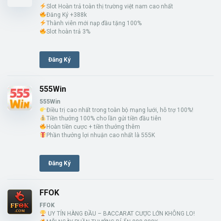
Slot Hoàn trả toàn thị trường việt nam cao nhất
Đăng Ký +388k
Thành viên mới nạp đầu tặng 100%
Slot hoàn trả 3%
Đăng Ký
555Win
555Win
Điều trị cao nhất trong toàn bộ mạng lưới, hỗ trợ 100%!
Tiền thưởng 100% cho lần gửi tiền đầu tiên
Hoàn tiền cược + tiền thưởng thêm
Phần thưởng lợi nhuận cao nhất là 555K
Đăng Ký
FFOK
FFOK
UY TÍN HÀNG ĐẦU – BACCARAT CƯỢC LỚN KHÔNG LO!