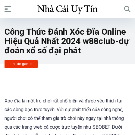
Công Thức Đánh Xóc Đĩa Online
Hiệu Quả Nhất 2024 w88club-dự
đoán xổ số đại phát
tin tức game
Xóc đĩa là một trò chơi rất phổ biến và được yêu thích tại
các sòng bạc trực tuyến. Với sự phát triển của công nghệ,
người chơi có thể tham gia trò chơi này ngay tại nhà thông
qua các trang web cá cược trực tuyến như SBOBET. Dưới