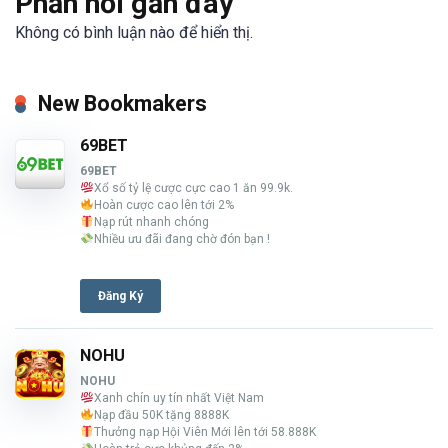
Phản hồi gần đây
Không có bình luận nào để hiển thị.
New Bookmakers
69BET
69BET
Xổ số tỷ lệ cược cực cao 1 ăn 99.9k.
Hoàn cược cao lên tới 2%
Nạp rút nhanh chóng
Nhiều ưu đãi đang chờ đón bạn !
Đăng Ký
NOHU
NOHU
Xanh chín uy tín nhất Việt Nam
Nạp đầu 50K tặng 8888K
Thưởng nạp Hội Viên Mới lên tới 58.888K