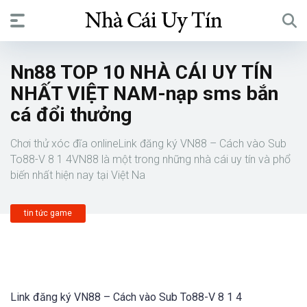
Nn88 TOP 10 NHÀ CÁI UY TÍN
NHẤT VIỆT NAM-nạp sms bắn
cá đổi thưởng
Chơi thử xóc đĩa onlineLink đăng ký VN88 – Cách vào Sub
To88-V 8 1 4VN88 là một trong những nhà cái uy tín và phổ
biến nhất hiện nay tại Việt Na
tin tức game
Link đăng ký VN88 – Cách vào Sub To88-V 8 1 4