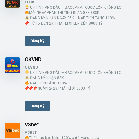
FFOK
UY TÍN HÀNG ĐẦU – BACCARAT CƯỢC LỚN KHÔNG LO!
MỖI NGÀY PHẦN THƯỞNG BÍ ẨN 888,888K
ĐĂNG KÝ NHẬN NGAY 95K – NẠP TIỀN TẶNG 110%
TỪ 15 ĐẾN 29, PHÁT LÌ XÌ LÊN ĐẾN 8000 TỶ
Đăng Ký
OKVND
OKVND
UY TÍN HÀNG ĐẦU – BACCARAT CƯỢC LỚN KHÔNG LO!
ĐĂNG KÝ NHẬN 88K
NẠP TIỀN TẶNG 110%
NGÀY12- 28 PHÁT LÌ XÌ 8000 TỶ
Đăng Ký
VSbet
VSBET
Thể thao bảo hiểm 100% chỉ 1 vòng cược