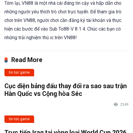
Tóm lại, VN88 là một nhà cái đáng tin cậy và hấp dẫn cho
những người yêu thích trò chơi trực tuyến. Để tham gia trò
chơi trên VN88, người chơi cần đăng ký tài khoản và thực
hiện các bước để vào Sub To88-V 8 1 4. Chúc các bạn có
những trải nghiệm thú vị trên VN88!
Read More
tin tức game
Cục diện bảng đấu thay đổi ra sao sau trận
Hàn Quốc vs Cộng hòa Séc
2549
tin tức game
Trực tiếp Iraq tại vòng loại World Cup 2026