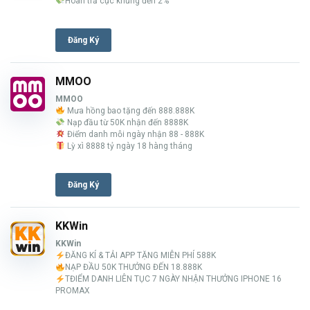
Hoàn trả cực khủng đến 2%
Đăng Ký
MMOO
MMOO
Mưa hồng bao tặng đến 888.888K
Nạp đầu từ 50K nhận đến 8888K
Điểm danh mỗi ngày nhận 88 - 888K
Lỳ xì 8888 tỷ ngày 18 hàng tháng
Đăng Ký
KKWin
KKWin
ĐĂNG KÍ & TẢI APP TẶNG MIỄN PHÍ 588K
NẠP ĐẦU 50K THƯỞNG ĐẾN 18.888K
TĐIỂM DANH LIÊN TỤC 7 NGÀY NHẬN THƯỞNG IPHONE 16
PROMAX