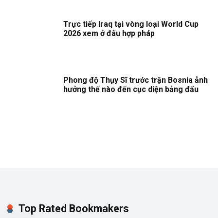
Trực tiếp Iraq tại vòng loại World Cup
2026 xem ở đâu hợp pháp
Phong độ Thụy Sĩ trước trận Bosnia ảnh
hưởng thế nào đến cục diện bảng đấu
Top Rated Bookmakers