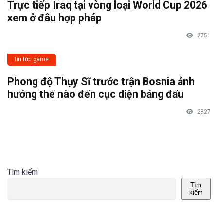
Trực tiếp Iraq tại vòng loại World Cup 2026
xem ở đâu hợp pháp
2751
tin tức game
Phong độ Thụy Sĩ trước trận Bosnia ảnh
hưởng thế nào đến cục diện bảng đấu
2827
Tìm kiếm
Tìm
kiếm