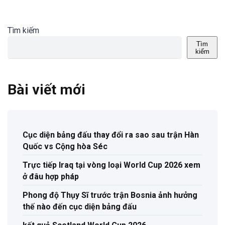
Tìm kiếm
Tìm
kiếm
Bài viết mới
Cục diện bảng đấu thay đổi ra sao sau trận Hàn
Quốc vs Cộng hòa Séc
Trực tiếp Iraq tại vòng loại World Cup 2026 xem
ở đâu hợp pháp
Phong độ Thụy Sĩ trước trận Bosnia ảnh hưởng
thế nào đến cục diện bảng đấu