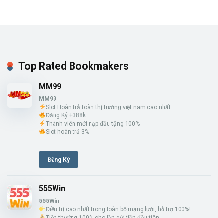
Top Rated Bookmakers
MM99
MM99
Slot Hoàn trả toàn thị trường việt nam cao nhất
Đăng Ký +388k
Thành viên mới nạp đầu tặng 100%
Slot hoàn trả 3%
Đăng Ký
555Win
555Win
Điều trị cao nhất trong toàn bộ mạng lưới, hỗ trợ 100%!
Tiền thưởng 100% cho lần gửi tiền đầu tiên