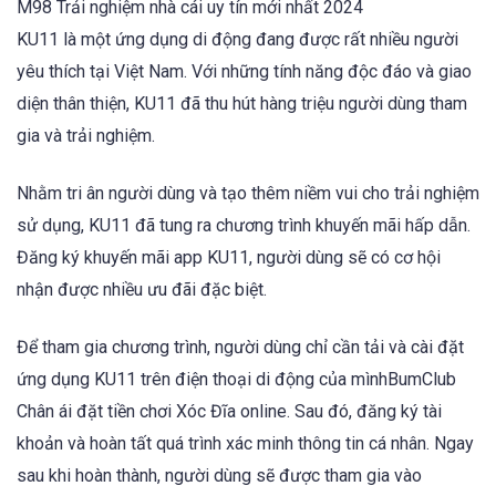
M98 Trải nghiệm nhà cái uy tín mới nhất 2024
KU11 là một ứng dụng di động đang được rất nhiều người
yêu thích tại Việt Nam. Với những tính năng độc đáo và giao
diện thân thiện, KU11 đã thu hút hàng triệu người dùng tham
gia và trải nghiệm.
Nhằm tri ân người dùng và tạo thêm niềm vui cho trải nghiệm
sử dụng, KU11 đã tung ra chương trình khuyến mãi hấp dẫn.
Đăng ký khuyến mãi app KU11, người dùng sẽ có cơ hội
nhận được nhiều ưu đãi đặc biệt.
Để tham gia chương trình, người dùng chỉ cần tải và cài đặt
ứng dụng KU11 trên điện thoại di động của mìnhBumClub
Chân ái đặt tiền chơi Xóc Đĩa online. Sau đó, đăng ký tài
khoản và hoàn tất quá trình xác minh thông tin cá nhân. Ngay
sau khi hoàn thành, người dùng sẽ được tham gia vào