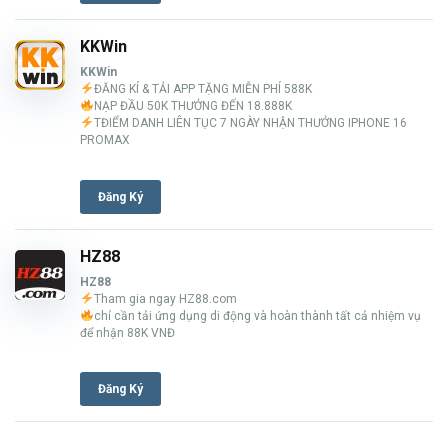
KKWin
KKWin
ĐĂNG KÍ & TẢI APP TẶNG MIỄN PHÍ 588K
NẠP ĐẦU 50K THƯỞNG ĐẾN 18.888K
TĐIỂM DANH LIÊN TỤC 7 NGÀY NHẬN THƯỞNG IPHONE 16
PROMAX
Đăng Ký
HZ88
HZ88
Tham gia ngay HZ88.com
chỉ cần tải ứng dụng di động và hoàn thành tất cả nhiệm vụ
để nhận 88K VNĐ
Đăng Ký