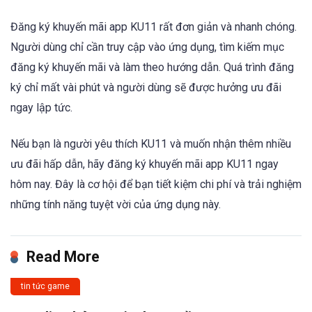
Đăng ký khuyến mãi app KU11 rất đơn giản và nhanh chóng.
Người dùng chỉ cần truy cập vào ứng dụng, tìm kiếm mục
đăng ký khuyến mãi và làm theo hướng dẫn. Quá trình đăng
ký chỉ mất vài phút và người dùng sẽ được hưởng ưu đãi
ngay lập tức.
Nếu bạn là người yêu thích KU11 và muốn nhận thêm nhiều
ưu đãi hấp dẫn, hãy đăng ký khuyến mãi app KU11 ngay
hôm nay. Đây là cơ hội để bạn tiết kiệm chi phí và trải nghiệm
những tính năng tuyệt vời của ứng dụng này.
Read More
tin tức game