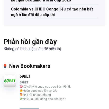
kết quả Scotland World Cup 2026
Colombia vs CHDC Congo liệu có tạo nên bất
ngờ ở lần đối đầu sắp tới
Phản hồi gần đây
Không có bình luận nào để hiển thị.
New Bookmakers
69BET
69BET
Xổ số tỷ lệ cược cực cao 1 ăn 99.9k.
Hoàn cược cao lên tới 2%
Nạp rút nhanh chóng
Nhiều ưu đãi đang chờ đón bạn !