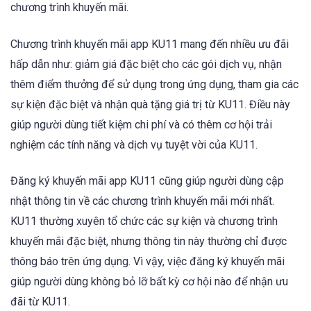
chương trình khuyến mãi.
Chương trình khuyến mãi app KU11 mang đến nhiều ưu đãi
hấp dẫn như: giảm giá đặc biệt cho các gói dịch vụ, nhận
thêm điểm thưởng để sử dụng trong ứng dụng, tham gia các
sự kiện đặc biệt và nhận quà tặng giá trị từ KU11. Điều này
giúp người dùng tiết kiệm chi phí và có thêm cơ hội trải
nghiệm các tính năng và dịch vụ tuyệt vời của KU11.
Đăng ký khuyến mãi app KU11 cũng giúp người dùng cập
nhật thông tin về các chương trình khuyến mãi mới nhất.
KU11 thường xuyên tổ chức các sự kiện và chương trình
khuyến mãi đặc biệt, nhưng thông tin này thường chỉ được
thông báo trên ứng dụng. Vì vậy, việc đăng ký khuyến mãi
giúp người dùng không bỏ lỡ bất kỳ cơ hội nào để nhận ưu
đãi từ KU11.