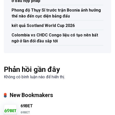
ở đâu hợp pháp
Phong độ Thụy Sĩ trước trận Bosnia ảnh hưởng
thế nào đến cục diện bảng đấu
kết quả Scotland World Cup 2026
Colombia vs CHDC Congo liệu có tạo nên bất
ngờ ở lần đối đầu sắp tới
Phản hồi gần đây
Không có bình luận nào để hiển thị.
New Bookmakers
69BET
69BET