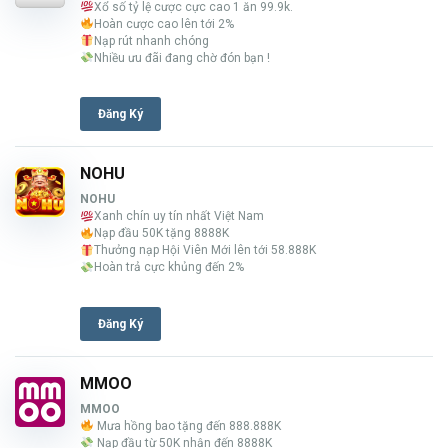
Xổ số tỷ lệ cược cực cao 1 ăn 99.9k.
Hoàn cược cao lên tới 2%
Nạp rút nhanh chóng
Nhiều ưu đãi đang chờ đón bạn !
Đăng Ký
NOHU
NOHU
Xanh chín uy tín nhất Việt Nam
Nạp đầu 50K tặng 8888K
Thưởng nạp Hội Viên Mới lên tới 58.888K
Hoàn trả cực khủng đến 2%
Đăng Ký
MMOO
MMOO
Mưa hồng bao tặng đến 888.888K
Nạp đầu từ 50K nhận đến 8888K