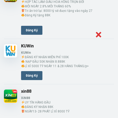
HỢP TÁC LÀM GIÀU HOA HỒNG TRỌN ĐỜI
MỖI NGÀY 2.8% MỖI THÁNG 60%
Tri ân trở lại: 8000 tỷ sẽ được tặng vào ngày 27
Đăng Ký tặng 88K
Đăng Ký
KUWin
KUWin
ĐĂNG KÝ NHẬN MIỄN PHÍ 100K
NẠP ĐẦU 50K NHẬN 8.888K
LÌ XÌ 5000 TỶ NGÀY 11 & 28 HÀNG THÁNG/p>
Đăng Ký
xin88
XiN88
UY TÍN HÀNG ĐẦU
ĐĂNG KÝ NHẬN 88K
NGÀY13- 28 PHÁT LÌ XÌ 8000 TỶ