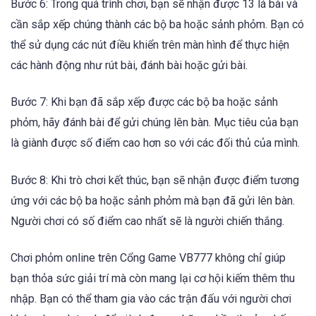
Bước 6: Trong quá trình chơi, bạn sẽ nhận được 13 lá bài và
cần sắp xếp chúng thành các bộ ba hoặc sảnh phỏm. Bạn có
thể sử dụng các nút điều khiển trên màn hình để thực hiện
các hành động như rút bài, đánh bài hoặc gửi bài.
Bước 7: Khi bạn đã sắp xếp được các bộ ba hoặc sảnh
phỏm, hãy đánh bài để gửi chúng lên bàn. Mục tiêu của bạn
là giành được số điểm cao hơn so với các đối thủ của mình.
Bước 8: Khi trò chơi kết thúc, bạn sẽ nhận được điểm tương
ứng với các bộ ba hoặc sảnh phỏm mà bạn đã gửi lên bàn.
Người chơi có số điểm cao nhất sẽ là người chiến thắng.
Chơi phỏm online trên Cổng Game VB777 không chỉ giúp
bạn thỏa sức giải trí mà còn mang lại cơ hội kiếm thêm thu
nhập. Bạn có thể tham gia vào các trận đấu với người chơi