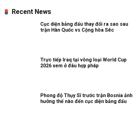
Recent News
Cục diện bảng đấu thay đổi ra sao sau
trận Hàn Quốc vs Cộng hòa Séc
Trực tiếp Iraq tại vòng loại World Cup
2026 xem ở đâu hợp pháp
Phong độ Thụy Sĩ trước trận Bosnia ảnh
hưởng thế nào đến cục diện bảng đấu