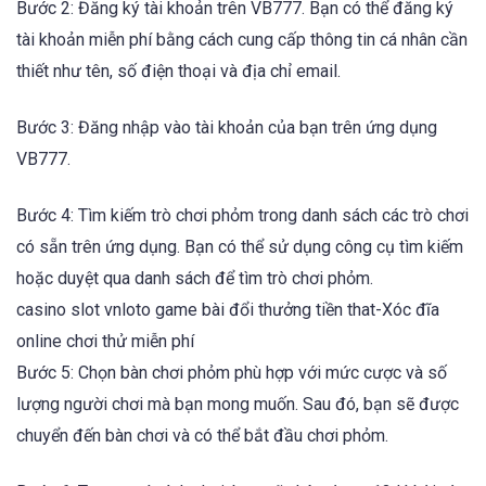
Bước 2: Đăng ký tài khoản trên VB777. Bạn có thể đăng ký
tài khoản miễn phí bằng cách cung cấp thông tin cá nhân cần
thiết như tên, số điện thoại và địa chỉ email.
Bước 3: Đăng nhập vào tài khoản của bạn trên ứng dụng
VB777.
Bước 4: Tìm kiếm trò chơi phỏm trong danh sách các trò chơi
có sẵn trên ứng dụng. Bạn có thể sử dụng công cụ tìm kiếm
hoặc duyệt qua danh sách để tìm trò chơi phỏm.
casino slot vnloto game bài đổi thưởng tiền that-Xóc đĩa
online chơi thử miễn phí
Bước 5: Chọn bàn chơi phỏm phù hợp với mức cược và số
lượng người chơi mà bạn mong muốn. Sau đó, bạn sẽ được
chuyển đến bàn chơi và có thể bắt đầu chơi phỏm.