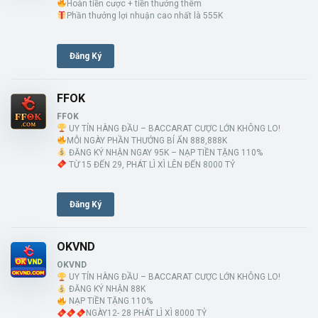
Hoàn tiền cược + tiền thưởng thêm
Phần thưởng lợi nhuận cao nhất là 555K
Đăng Ký
FFOK
FFOK
UY TÍN HÀNG ĐẦU – BACCARAT CƯỢC LỚN KHÔNG LO!
MỖI NGÀY PHẦN THƯỞNG BÍ ẨN 888,888K
ĐĂNG KÝ NHẬN NGAY 95K – NẠP TIỀN TẶNG 110%
TỪ 15 ĐẾN 29, PHÁT LÌ XÌ LÊN ĐẾN 8000 TỶ
Đăng Ký
OKVND
OKVND
UY TÍN HÀNG ĐẦU – BACCARAT CƯỢC LỚN KHÔNG LO!
ĐĂNG KÝ NHẬN 88K
NẠP TIỀN TẶNG 110%
NGÀY12- 28 PHÁT LÌ XÌ 8000 TỶ