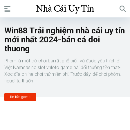
Win88 Trải nghiệm nhà cái uy tín
mới nhất 2024-bán cá doi
thuong
Phỏm là một trò chơi bài rất phổ biến và được yêu thích ở
Việt Namcasino slot vnloto game bài đổi thưởng tiền that-
Xóc đĩa online chơi thử miễn phí. Trước đây, để chơi phỏm,
người ta thườn
tin tức game