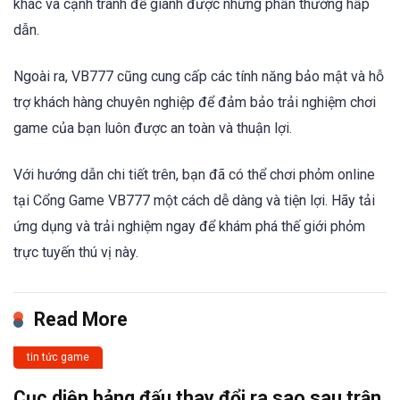
khác và cạnh tranh để giành được những phần thưởng hấp
dẫn.
Ngoài ra, VB777 cũng cung cấp các tính năng bảo mật và hỗ
trợ khách hàng chuyên nghiệp để đảm bảo trải nghiệm chơi
game của bạn luôn được an toàn và thuận lợi.
Với hướng dẫn chi tiết trên, bạn đã có thể chơi phỏm online
tại Cổng Game VB777 một cách dễ dàng và tiện lợi. Hãy tải
ứng dụng và trải nghiệm ngay để khám phá thế giới phỏm
trực tuyến thú vị này.
Read More
tin tức game
Cục diện bảng đấu thay đổi ra sao sau trận