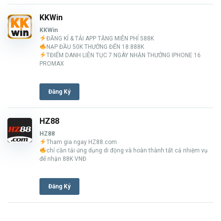
KKWin
KKWin
ĐĂNG KÍ & TẢI APP TẶNG MIỄN PHÍ 588K
NẠP ĐẦU 50K THƯỞNG ĐẾN 18.888K
TĐIỂM DANH LIÊN TỤC 7 NGÀY NHẬN THƯỞNG IPHONE 16
PROMAX
Đăng Ký
HZ88
HZ88
Tham gia ngay HZ88.com
chỉ cần tải ứng dụng di động và hoàn thành tất cả nhiệm vụ
để nhận 88K VNĐ
Đăng Ký